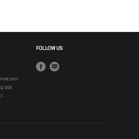
FOLLOW US
mail.com
 606
터