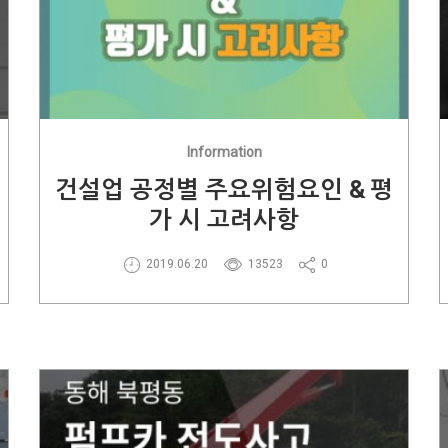
Information
건설업 공정별 주요위험요인 & 평
가 시 고려사항
2019.06.20
13523
0