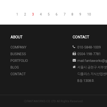
1
2
3
4
5
6
7
8
9
10
ABOUT
CONTACT
COMPANY
010-5848-1009
BUSINESS
0504-198-7781
PORTFOLIO
mail.fantaworks@g
BLOG
서울시 금천구 서부샛길
CONTACT
디폴리스 지식산업센
B동 1308호
ⓒFANTAWORKS CO. LTD All Rights Reserved.