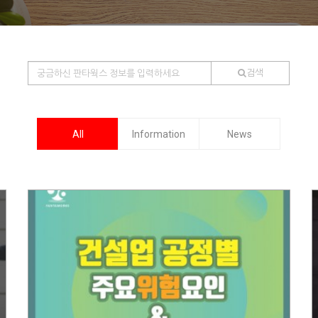
검색
All
Information
News