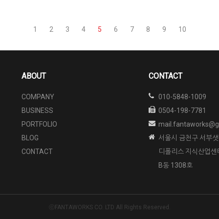
1
2
3
4
5
6
7
8
9
10
ABOUT
CONTACT
COMPANY
010-5848-1009
BUSINESS
0504-198-7781
PORTFOLIO
mail.fantaworks@g
BLOG
서울시 금천구 서부샛길
CONTACT
디폴리스 지식산업센
B동 1308호
ⓒFANTAWORKS CO. LTD All Rights Reserved.