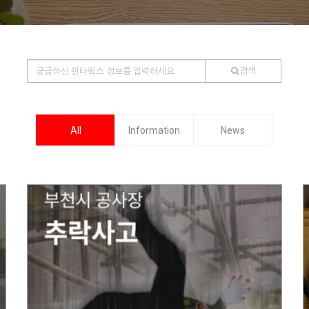
검색
All
Information
News