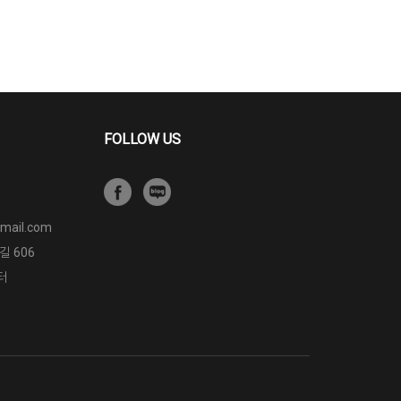
FOLLOW US
mail.com
 606
터