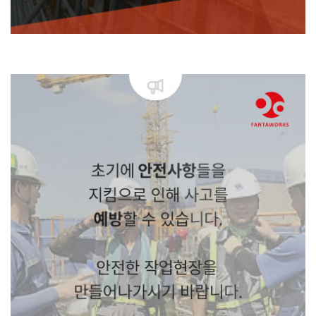
① 소화기 비치 및 점검 ② 가연성 물질의 화기시설과 격리 ③ 용접과 절단 작업
시 안전수칙 준수
④ 불량 전기시설 정비, 미가동 시
전원차단
⑤ 작업시작 전 종사자 소방안전
교육필수