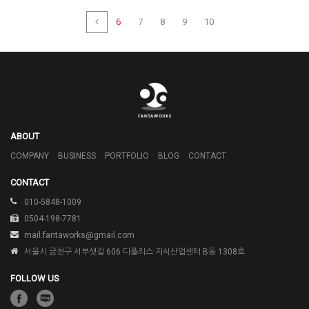
6
7
8
9
10
ABOUT
COMPANY
BUSINESS
PORTFOLIO
BLOG
CONTACT
CONTACT
010-5848-1009
0504-198-7781
mail.fantaworks@gmail.com
서울시 금천구 서부샛길 606
디폴리스 지식산업센터
B동 1308호
FOLLOW US