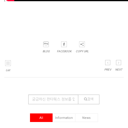
BLOG
FACEBOOK
COPY URL
PREV
NEXT
List
검색
All
Information
News