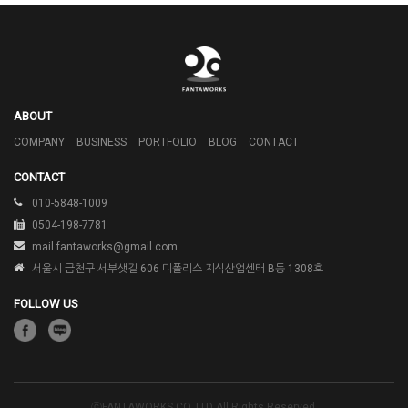
ABOUT
COMPANY
BUSINESS
PORTFOLIO
BLOG
CONTACT
CONTACT
010-5848-1009
0504-198-7781
mail.fantaworks@gmail.com
서울시 금천구 서부샛길 606
디폴리스 지식산업센터
B동 1308호
FOLLOW US
ⓒFANTAWORKS CO. LTD All Rights Reserved.