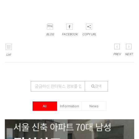
BLOG
FACEBOOK
COPY URL
PREV
NEXT
List
검색
All
Information
News