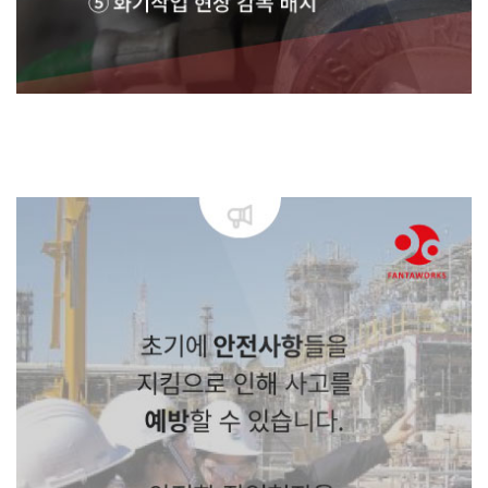
① 가스토치와 호스 연결부에 밴드로
고정조치 철저
② 용접작업 시 주변 가연성
및 인화성
물질 제거 및 불티 비산방지포 설치
③ 가스토치를 사용하지 않을 경
우,
가스통의 메인밸브를 잠가, 누설되지
않도록 조치
④ 아세틸렌 압력이
1.3kg/cm²를
초과하여서는 안됨
⑤ 화기작업 현장 감독 배치