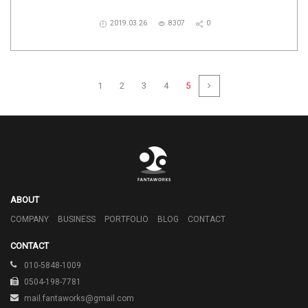
2019.03.26
8307
0
1
2
3
4
5
ABOUT
COMPANY
BUSINESS
PORTFOLIO
BLOG
CONTACT
CONTACT
010-5848-1009
0504-198-7781
mail.fantaworks@gmail.com