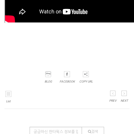
BLOG
FACEBOOK
COPY URL
PREV
NEXT
List
검색