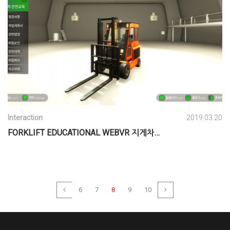
Interaction
2019.03.20
FORKLIFT EDUCATIONAL WEBVR 지게차…
6
7
8
9
10